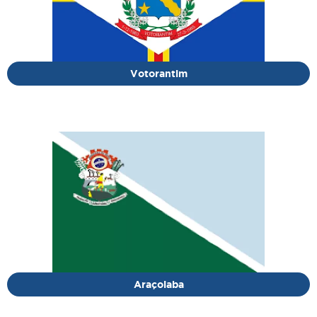
Votorantim
Araçoiaba