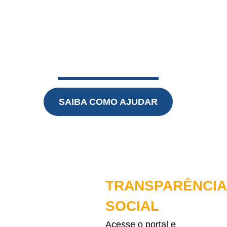
crianças
através de doações, voluntariado
e até mesmo da Nota Fiscal
Paulista,
sem nenhum custo!
SAIBA COMO AJUDAR
TRANSPARÊNCIA
SOCIAL
Acesse o portal e