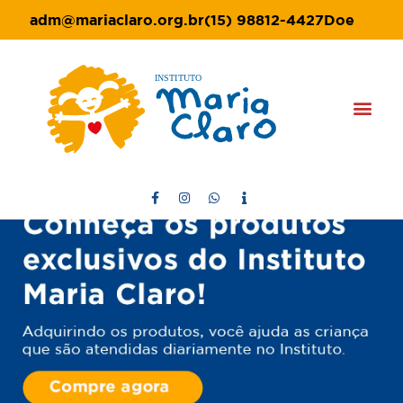
adm@mariaclaro.org.br
(15) 98812-4427
Doe