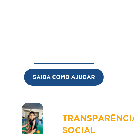
crianças
através de doações,
voluntariado
e até mesmo da Nota Fiscal
Paulista,
sem nenhum custo!
SAIBA COMO AJUDAR
TRANSPARÊNCI
SOCIAL