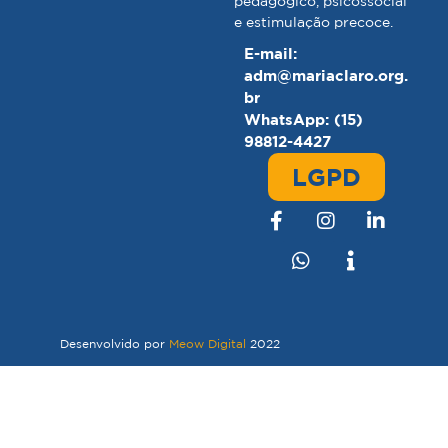
pedagógico, psicossocial
e estimulação precoce.
E-mail:
adm@mariaclaro.org.
br
WhatsApp: (15)
98812-4427
LGPD
Desenvolvido por
Meow Digital
2022