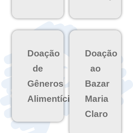
Doação
Doação
de
ao
Gêneros
Bazar
Alimentícios
Maria
Claro